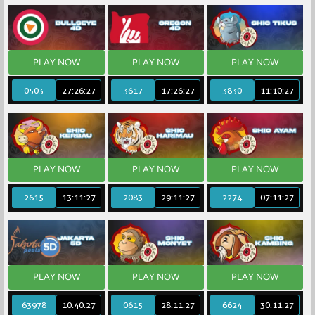
0503
27:26:26
3617
17:26:26
3830
11:10:26
2615
13:11:26
2083
29:11:26
2274
07:11:26
63978
10:40:26
0615
28:11:26
6624
30:11:26