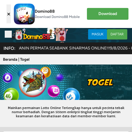
Domino88
×
Download
Download Domino88 Mobile
MASUK
DAFTAR
OCBC PANIN PERMATA SEABANK SINARMAS ONLINE!!!
INFO:
9/8/2026 - KIN
Beranda | Togel
Mainkan permainan Lotto Online Terlengkap hanya untuk pecinta tebak
nomor berhadiah. Dengan sistem enkripsi tingkat tinggi menjamin
keamanan dan kerahasiaan data dari member-member kami.