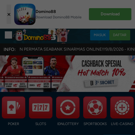
Domino88
×
Download
Download Domino88 Mobile
MASUK
DAFTAR
NIN PERMATA SEABANK SINARMAS ONLINE!!!
INFO:
9/8/2026 - KINI HADIR 
POKER
SLOTS
IDNLOTTERY
SPORTBOOKS
LIVE-CASINO