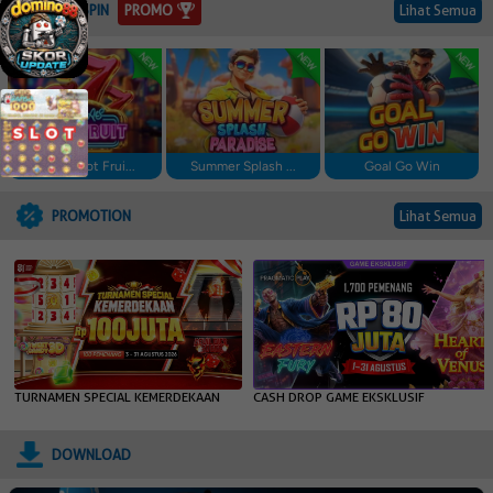
PROMO
FASTSPIN
Lihat Semua
Vegas Hot Frui...
Summer Splash ...
Goal Go Win
PROMOTION
Lihat Semua
TURNAMEN SPECIAL KEMERDEKAAN
CASH DROP GAME EKSKLUSIF
DOWNLOAD