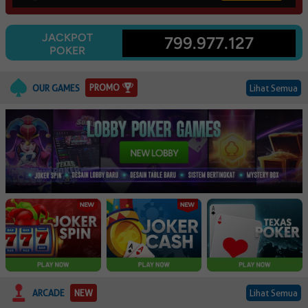
JACKPOT
799.977.127
POKER
PROMO
OUR GAMES
Lihat Semua
ARCADE
NEW
Lihat Semua