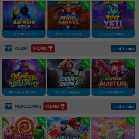
Satoshi Spins
Psycho Heroes
Tipsy Yeti Meg...
PROMO
PGSOFT
Lihat Semua
Monkeys Wild P...
Tornado Rampag...
Zombie Blaster...
PROMO
MICROGAMING
Lihat Semua