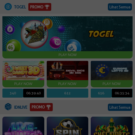
PROMO
TOGEL
Lihat Semua
PLAY NOW
340
06:39:38
612
656
06:35:32
PROMO
IDNLIVE
Lihat Semua