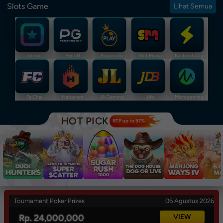
Slots Game
Lihat Semua
Idnslot
Pgsoft
Pragmatic
Slot Mania
No Limit City
Fa Chai
Habanero
Jili Gaming
Jdb
Microgaming
HOT PICK
RTP up to 97%
Tournament Poker Prizes
06 Agustus 2026
Rp. 24,000,000