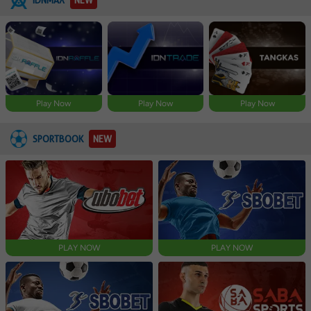
Play Now
Play Now
Play Now
SPORTBOOK
NEW
PLAY NOW
PLAY NOW