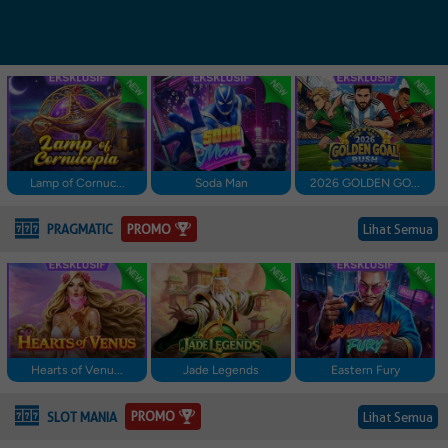
Lamp of Cornuc...
Soda Man
2026 GOLDEN GO...
PROMO
PRAGMATIC
Lihat Semua
Hearts of Venu...
Jade Legends
Eastern Fury
PROMO
SLOT MANIA
Lihat Semua